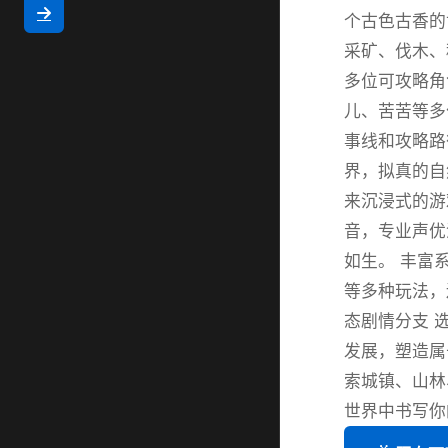
个古色古香的
采矿、伐木、
多位可攻略角
儿、苦苦等多
事线和攻略路
界，拟真的自
来沉浸式的游
音，专业声优
如生。 丰富
等多种玩法，
态剧情分支 
发展，塑造属
索城镇、山林
世界中书写你