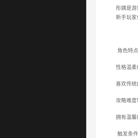
彤姨是游
新手玩家
角色特点
性格温柔
喜欢传统
攻略难度
拥有温馨
触发条