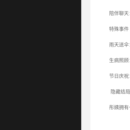
陪伴聊天：
特殊事件
雨天送伞
生病照顾
节日庆祝
隐藏结局
彤姨拥有