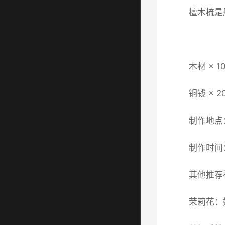
檀木梳是
木材 × 
铜钱 ×
制作地点
制作时间
其他推荐
茉莉花：