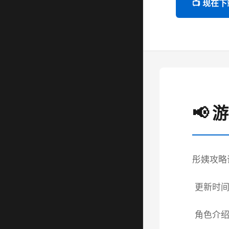
📺 现在下
📢 
彤姨攻略
更新时间：
角色介