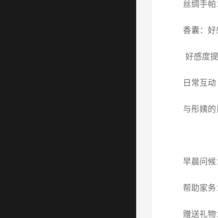
丝绸手帕
香囊：好
好感度提
日常互动
与彤姨的
早晨问候：
帮助家务
赠送礼物