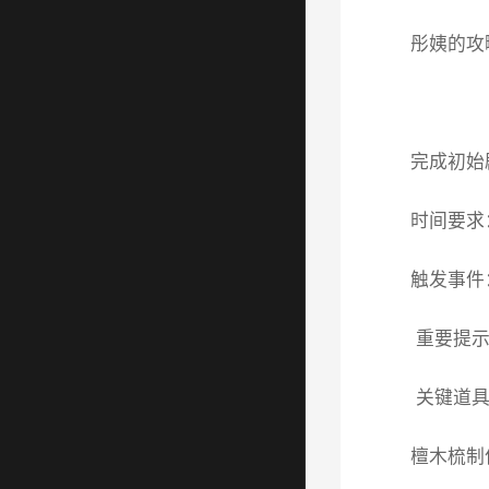
彤姨的攻
完成初始
时间要求：
触发事件
重要提示
关键道具
檀木梳制