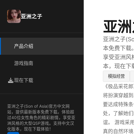
亚洲之子
亚洲
亚洲之子(So
产品介绍
本免费下载
享受亚洲风
游戏指南
本，现在下
模拟经营
现在下载
《极品采花郎
将扮演穿越到
要达成特殊条
亚洲之子(Son of Asia)官方中文网
站，提供最新版本免费下载。体验超
处，了解她们
过40位女性角色的精彩剧情，享受亚
谊。 游戏采
洲风格的大型QSP游戏。支持中文汉
化版本，现在下载体验！
真的自然环境