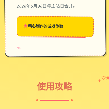
2020年6月30日与主站日合并。
★
精心制作的游戏体验
→
✧
♥
♡
✦
使用攻略