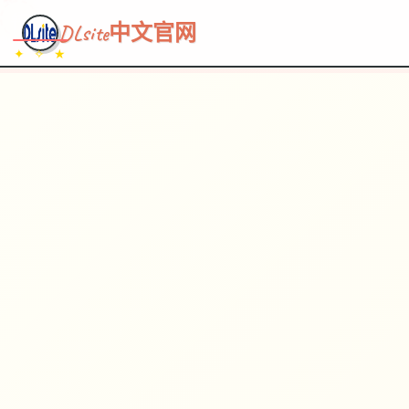
~~~
★
♡
✦
✧
♥
~
→
↗
DLsite中文官网
✦ ✧ ★