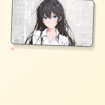
✧
♡
★
♥