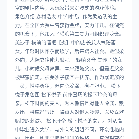
富的剧情内容，为玩家带来沉浸式的游戏体验。
角色介绍 森村浩太 中学时代，作为柔道队的主
力，在全国大赛中曾获得金牌，实力非凡。在偶然
的机会下，他加入了横滨第二暴力团组织鲤龙会。
美沙子 横滨的酒吧【炎】中的店长兼人气陪酒
女。年轻时因怀孕而辍学，后来踏入社会。她温柔
外向，人际交往能力很强。 野崎炎音 美沙子的女
儿，小时候父母离异，本来跟随父亲，但最近父亲
被警察抓走，被美沙子接回并抚养。作为暴走族的
一员，性格勇猛，但内心脆弱，有些胆小。 松下
悦子角色图 松下悦子 前作登场的松下玲奈的母
亲。松下财阀的夫人，为人傲慢且对他人冷淡，散
发出一种威严气场。缺点为对他人冷淡，以及喜欢
赌博的刺激。 松下环奈 松下悦子的女儿。刚从高
中毕业进入大学，与外向的姐姐不同，环奈性格内
向。因此，她非常憧憬姐姐的性格，一直渴望变得