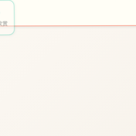
📹
🧪

开始游戏
特色玩法
欣赏