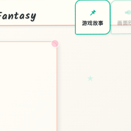
antasy

📌
画面
游戏故事
★