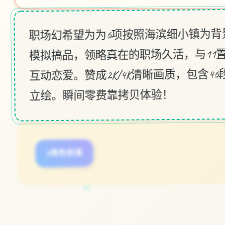
职场幻希望为为6项按照海滨细小镇为背
模拟搞品，领略真在的职场久活，与11
互动恋爱。赞成2K/4K清晰画质，包含46段
立绘。瞬间零费靠拷贝体验！
#角色扮演
#时间管理
#职场生活
★