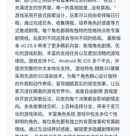
僻。她与你之间似乎有着某种过去的羁绊... "在这个
充满谎言的世界里，唯一的真相就是...没有真相。"
游戏采用开放式探索设计，玩家可以自由安排每日行
程，通过完成任务、收集情报、培养角色好感度等方
式推进剧情。每个角色都拥有独特的性格特点和专属
剧情线，玩家的不同选择会导向不同的结局。 最新版
本 v0.25.9 带来了更多精彩内容：新增角色剧情、优
化的游戏机制、丰富的支线任务以及更加流畅的游戏
体验。游戏支持 PC、Android 和 iOS 多个平台，并
提供完整的中文本地化支持。 游戏特色 精致3D建模
采用先进的3D渲染技术，为每个角色精心设计独特
的外观和动作表现，呈现细腻真实的视觉效果，让玩
家沉浸在精美的游戏世界中。 高度自由剧情 游戏提
供开放式探索玩法，玩家的每个决策都会影响剧情走
向。多条故事线交织，上百种选择分支，带来千变万
化的游戏体验。 丰富角色系统 游戏中包含多位个性
鲜明的角色，每位角色都有独立的背景故事和专属剧
情线。通过互动培养好感度，解锁更多隐藏剧情和特