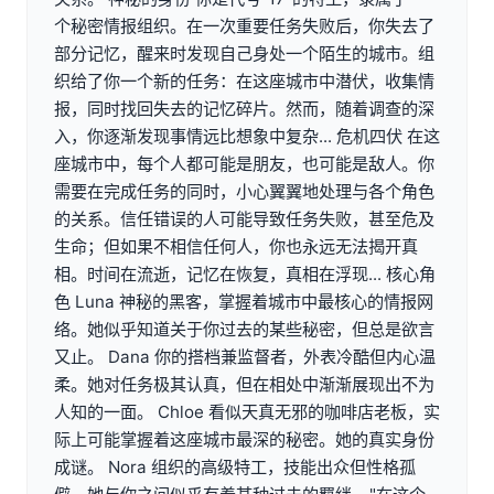
个秘密情报组织。在一次重要任务失败后，你失去了
部分记忆，醒来时发现自己身处一个陌生的城市。组
织给了你一个新的任务：在这座城市中潜伏，收集情
报，同时找回失去的记忆碎片。然而，随着调查的深
入，你逐渐发现事情远比想象中复杂... 危机四伏 在这
座城市中，每个人都可能是朋友，也可能是敌人。你
需要在完成任务的同时，小心翼翼地处理与各个角色
的关系。信任错误的人可能导致任务失败，甚至危及
生命；但如果不相信任何人，你也永远无法揭开真
相。时间在流逝，记忆在恢复，真相在浮现... 核心角
色 Luna 神秘的黑客，掌握着城市中最核心的情报网
络。她似乎知道关于你过去的某些秘密，但总是欲言
又止。 Dana 你的搭档兼监督者，外表冷酷但内心温
柔。她对任务极其认真，但在相处中渐渐展现出不为
人知的一面。 Chloe 看似天真无邪的咖啡店老板，实
际上可能掌握着这座城市最深的秘密。她的真实身份
成谜。 Nora 组织的高级特工，技能出众但性格孤