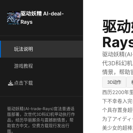
驱动妖精 AI-deal-
驱动妖
Rays
Ray
玩法说明
驱动妖精(AI
代3D科幻
游戏教程
情景，帮助
3D动作
点击下载
西历2200
下不幸卷入完
驱动妖精(AI-trade-Rays)官法普通话
个具存置身超
版部署，次世代3D科幻机甲动执行作
为了アイディ
品，经历华丽厮杀与震撼剧情景，帮
助官方中文，空费方载现行发出行
美少女的超棒
版。