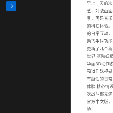
里上一天的次
艺，对战画面
景，再是音乐
的科幻体验。
的日常互动，
助巧手候功能
更新了几个新
世界 驱动妖
华丽3D动作
霸道作既视感
有趣性的日常
体验 精心情
次战斗都充满
官方中文版，
验