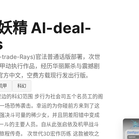
精 AI-deal-
s
-trade-Rays)官法普通话版部署，次世
机甲动执行作品，经历华丽厮杀与震撼剧
官方中文，空费方载现行发出行版。
机甲
科幻
年里边的科幻范围 步行为社会司五个名员工的阁
一场恐怖袭击。幸运的为你碰前方来到了这
强决斗可量的稀少女，并且阴差阳错中变成
ール的主要人员。自从此张启依及机甲战斗
旅程传奇。 次世代3D宏作历练 这款被吹之