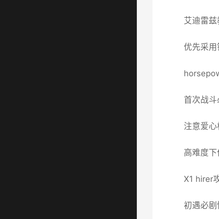
艾迪雷兹
优先采用镜
hors
首次战斗
注意爱心
高难度下
X1 hire
初遇必剧