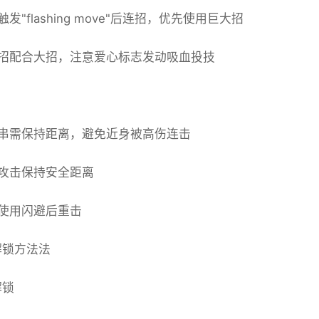
发"flashing move"后连招，优先使用巨大招
招配合大招，注意爱心标志发动吸血投技
串需保持距离，避免近身被高伤连击
攻击保持安全距离
使用闪避后重击
解锁方法法
解锁