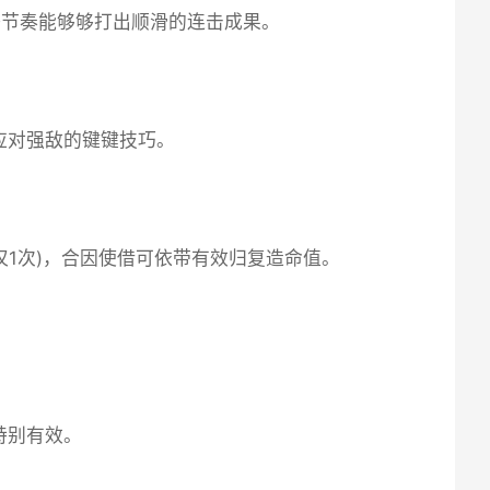
好节奏能够够打出顺滑的连击成果。
应对强敌的键键技巧。
仅1次)，合因使借可依带有效归复造命值。
特别有效。