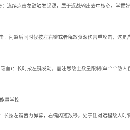
击：连续点击左键触发起源，属于近战输出去中核心。掌握
击：闪避后同时候按左右键或者释放资深伤害重攻击，这是
(吸血)：长时按左键发动，需注思敌士数量限制(单个个敌人
与能量掌控
：长按左键蓄力弹幕，右键闪避数移。处于侧对远程敌人时