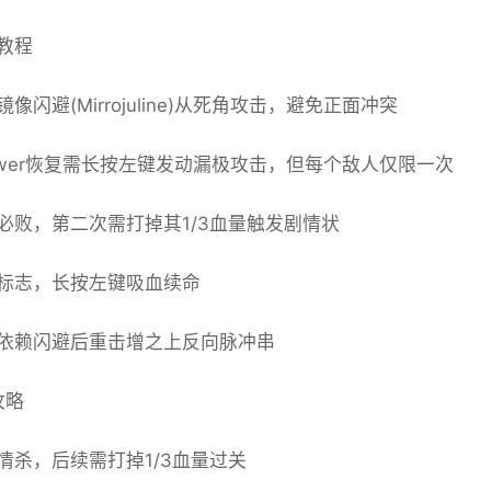
教程
像闪避(Mirrojuline)从死角攻击，避免正面冲突
epower恢复需长按左键发动漏极攻击，但每个敌人仅限一次
必败，第二次需打掉其1/3血量触发剧情状
标志，长按左键吸血续命
依赖闪避后重击增之上反向脉冲串
r攻略
情杀，后续需打掉1/3血量过关