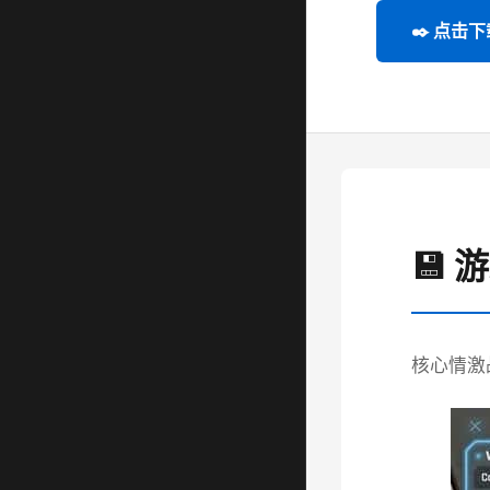
✒️ 点击下
💾 
核心情激