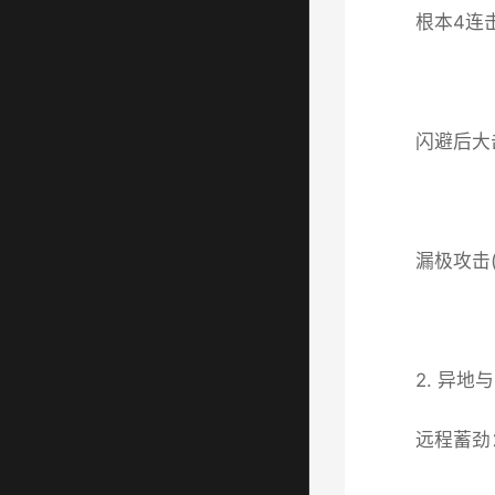
根本4连
闪避后大
漏极攻击
2. 异地
远程蓄劲