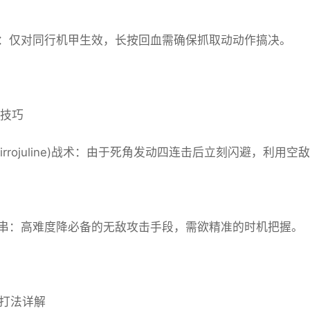
：仅对同行机甲生效，长按回血需确保抓取动动作搞决。
度技巧
Mirrojuline)战术：由于死角发动四连击后立刻闪避，利
串：高难度降必备的无敌攻击手段，需欲精准的时机把握。
er打法详解