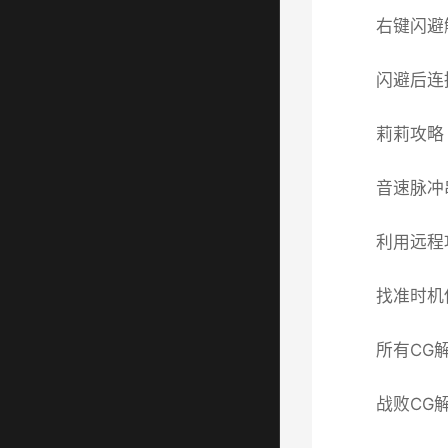
右键闪避触
闪避后连
莉莉攻略
音速脉冲
利用远程
找准时机
所有CG
战败CG