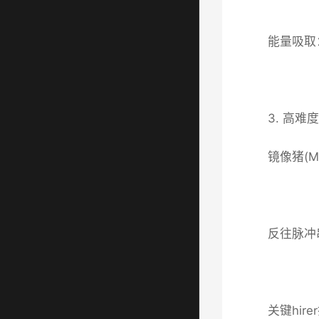
能量吸取
3. 高难
镜像猪(
反往脉冲
关键hir