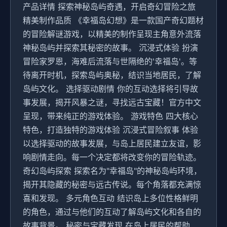
产品详情 探索神秘岛屿奇遇，开启奇幻冒险之旅
精美制作品质 《幸福岛幻想》是一款国产奇幻题材
的冒险解谜游戏，以精美的制作呈现主角意外流落
神秘岛屿并探索其秘密的故事。 沉浸式体验 扮演
冒险家罗恩，海难后流落与世隔绝的'幸福岛'。等
待离开时机，探索岛屿奥秘，结识当地居民，了解
岛屿文化。 选择驱动剧情 你的互动选择将引导故
事发展，揭开风暴之谜，寻找远古宝藏！官方中文
呈现，带来纯正的游戏体验。 游戏特色 四大核心
特色，打造独特的游戏体验 沉浸式冒险叙事 体验
以选择驱动的故事发展，与岛上居民建立友谊，影
响剧情走向。每一个决定都将改变你的冒险轨迹。
奇幻岛屿探索 探索名为"幸福岛"的神秘岛屿环境，
揭开其隐藏的秘密与远古传说。每个角落都充满惊
喜和发现。 多元角色互动 结识岛上多位性格鲜明
的角色，通过与他们的互动了解岛屿文化和各自的
故事背景。 秘密与宝藏发现 在岛上居民的帮助