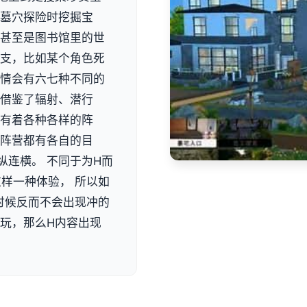
种墓穴探险时挖掘宝
，甚至是图书馆里的世
分支，比如某个角色死
剧情会有六七种不同的
定借鉴了辐射、潜行
也有着各种各样的阵
个阵营都有各自的目
纵连横。 不同于为H而
样一种体验， 所以如
时候反而不会出现冲的
来玩，那么H内容出现